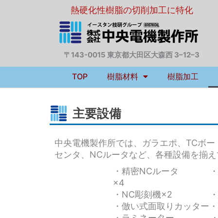
内
熱硬化性樹脂の切削加工に特化
容
を
ス
キ
〒143-0015 東京都大田区大森西 3–12–3
ッ
プ
TOP
樹脂材料
樹脂加工
主要設備
中央電機製作所では、ガラエポ、TCボ
センタ、NCルータなど、各種設備を揃え
・精密NCルータ ・
×4
・NC彫刻機×2 ・
・倣い式面取りカッター
・ラミネーター ・C