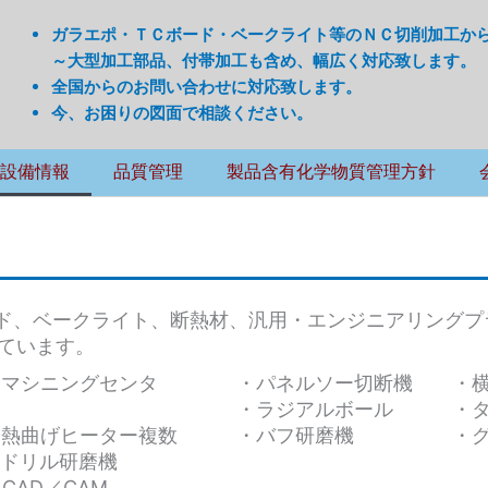
ガラエポ・ＴＣボード・ベークライト等のＮＣ切削加工か
～大型加工部品、付帯加工も含め、幅広く対応致します。
全国からのお問い合わせに対応致します。
今、お困りの図面で相談ください。
設備情報
品質管理
製品含有化学物質管理方針
ード、ベークライト、断熱材、汎用・エンジニアリングプ
ています。
マシニングセンタ
・パネルソー切断機 ・横
・ラジアルボール ・タ
熱曲げヒーター複数
・バフ研磨機 ・グ
・ドリル研磨機
AD／CAM