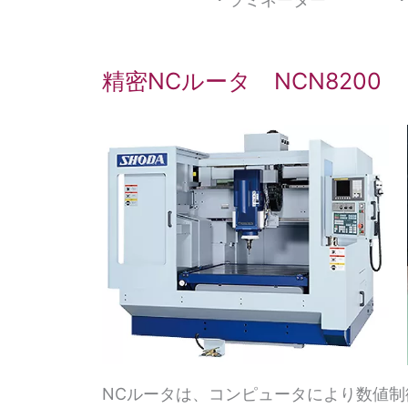
精密NCルータ NCN8200
NCルータは、コンピュータにより数値